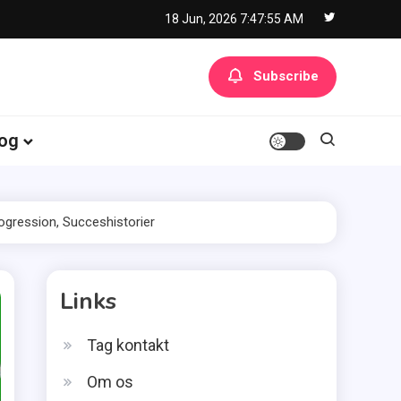
18 Jun, 2026
7:47:56 AM
Subscribe
og
ogression, Succeshistorier
Links
Tag kontakt
Om os