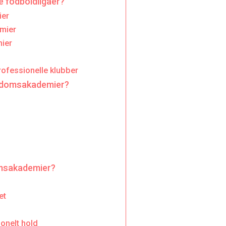
 fodboldligaer?
ier
mier
ier
ofessionelle klubber
ngdomsakademier?
omsakademier?
et
onelt hold