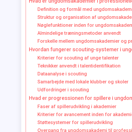
Hvad er ungdomsakademier i professionelle
Definition og formål med ungdomsakadem
Struktur og organisation af ungdomsakade
Nøglefunktioner inden for ungdomsakadem
Almindelige træningsmetoder anvendt
Forskelle mellem ungdomsakademier og pr
Hvordan fungerer scouting-systemer i u
Kriterier for scouting af unge talenter
Teknikker anvendt i talentidentifikation
Dataanalyse i scouting
Samarbejde med lokale klubber og skoler
Udfordringer i scouting
Hvad er progressionen for spillere i ungd
Faser af spillerudvikling i akademier
Kriterier for avancement inden for akademi
Støttesystemer for spillerudvikling
Overgang fra ungdomsakademi til professi