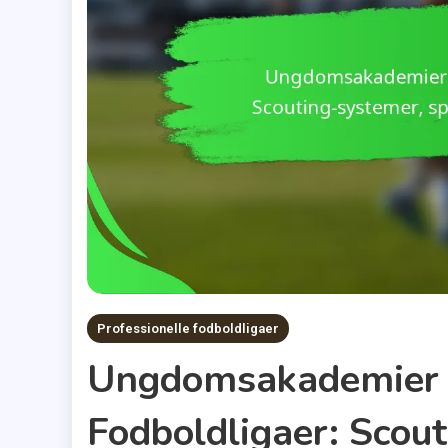
Professionelle fodboldligaer
Ungdomsakademier I
Fodboldligaer: Scou