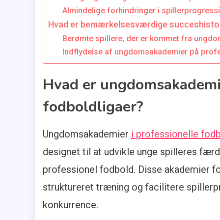
Almindelige forhindringer i spillerprogress
Hvad er bemærkelsesværdige succeshisto
Berømte spillere, der er kommet fra ungd
Indflydelse af ungdomsakademier på profe
Hvad er ungdomsakademier
fodboldligaer?
Ungdomsakademier
i professionelle fod
designet til at udvikle unge spilleres fær
professionel fodbold. Disse akademier foku
struktureret træning og facilitere spille
konkurrence.