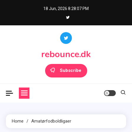
Skip
18 Jun, 2026
8:28:09 PM
to
content
rebounce.dk
Subscribe
Home
Amatørfodboldligaer