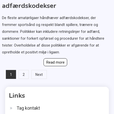
adfærdskodekser
De fleste amatørligaer håndhæver adfærdskodekser, der
fremmer sportsånd og respekt blandt spillere, trænere og
dommere. Politikker kan inkludere retningslinjer for adfærd,
sanktioner for forkert opførsel og procedurer for at håndtere
tvister. Overholdelse af disse politikker er afgørende for at
opretholde et positivt miljø i ligaen.
Read more
Posts
1
2
Next
pagination
Links
Tag kontakt