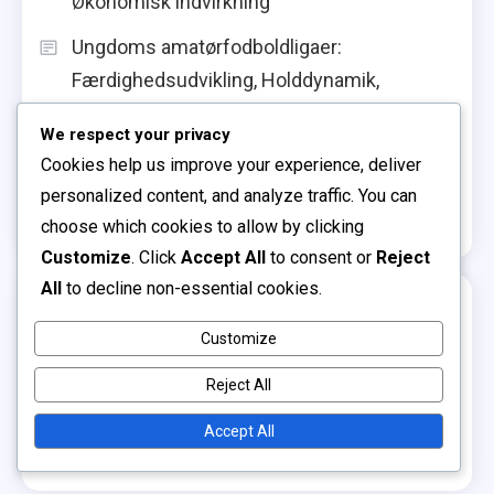
Økonomisk indvirkning
Ungdoms amatørfodboldligaer:
Færdighedsudvikling, Holddynamik,
Sæsonspil
We respect your privacy
Pigeungdomsfodboldligaer: Empowerment-
Cookies help us improve your experience, deliver
initiativer, Deltagelsesvækst, Ligaens
personalized content, and analyze traffic. You can
bæredygtighed
choose which cookies to allow by clicking
Customize
. Click
Accept All
to consent or
Reject
All
to decline non-essential cookies.
Kategorier
Customize
Amatørfodboldligaer
Reject All
Professionelle fodboldligaer
Accept All
Ungdomsfodboldligaer