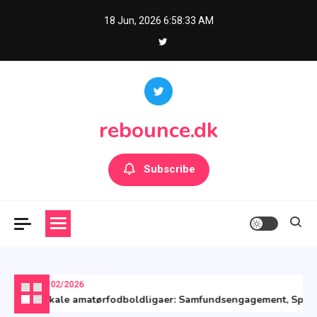
Skip
18 Jun, 2026
6:58:34 AM
to
content
rebounce.dk
Subscribe
06/02/2026
Lokale amatørfodboldligaer: Samfundsengagement, Spiller