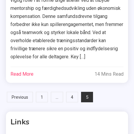
vigtig rolle i at forme unge atleter ved at tilbyde
mentorship og færdighedsudvikling uden økonomisk
kompensation. Denne samfundsdrevne tilgang
forbedrer ikke kun spillerengagementet, men fremmer
også teamwork og styrker lokale bånd. Ved at
overholde etablerede træningsstandarder kan
frivillige trænere sikre en positiv og indflydelsesrig
oplevelse for alle deltagere. Key […]
Read More
14 Mins Read
Posts
…
5
Previous
1
4
pagination
Links