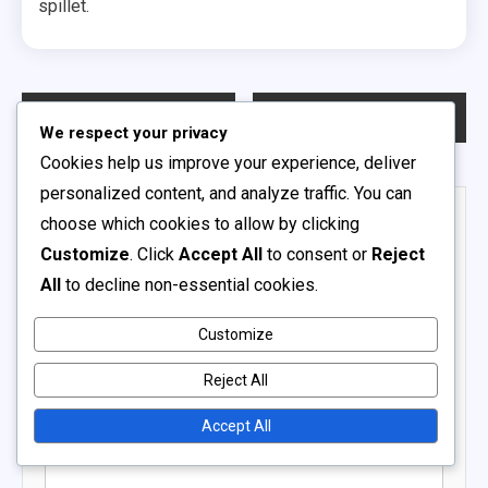
spillet.
Post
Previous:
Udviklingsprofessionelle fodboldligaer: Ungdomsintegration, Talent scouting, Karriereveje
Next:
Regionale amatørfodboldligaer: Geografisk mangfoldighed, Liga promovering, Spillerekruttering
We respect your privacy
navigation
Cookies help us improve your experience, deliver
personalized content, and analyze traffic. You can
Leave a Reply
choose which cookies to allow by clicking
Customize
. Click
Accept All
to consent or
Reject
Your email address will not be published.
Required fields
All
to decline non-essential cookies.
are marked
*
Comment
*
Customize
Reject All
Accept All