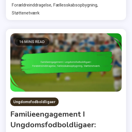
Forældreinddragelse, Fællesskabsopbygning,
Støttenetværk
16 MINS READ
Ungdomsfodboldligaer
Familieengagement I
Ungdomsfodboldligaer: