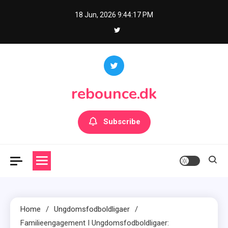
Skip
18 Jun, 2026
9:44:18 PM
to
content
rebounce.dk
Subscribe
Home
Ungdomsfodboldligaer
Familieengagement I Ungdomsfodboldligaer: